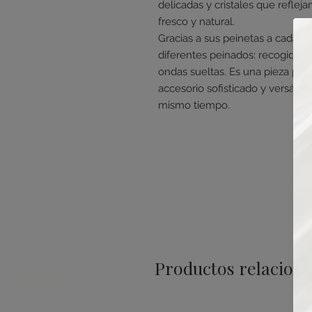
delicadas y cristales que reflej
fresco y natural.
Gracias a sus peinetas a cada lad
diferentes peinados: recogidos 
ondas sueltas. Es una pieza per
accesorio sofisticado y versátil
mismo tiempo.
Productos relacion
STRATEGY