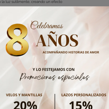
daño ocasionado por 
an la luz sutilmente, creando un efecto
Tiempos de envío:
cambio del product
Envío nacional 2 a 5 
reporte via email (d
o, se fija con facilidad y se adapta a
las siguientes 24 ho
bajos, semirrecogidos o incluso con
mismo.
fecta para novias que buscan un
, con un aire romántico y moderno al
No hay reseñas todavía
Comparte tu opinión. Deja la primera reseña.
Dejar una reseña
ados