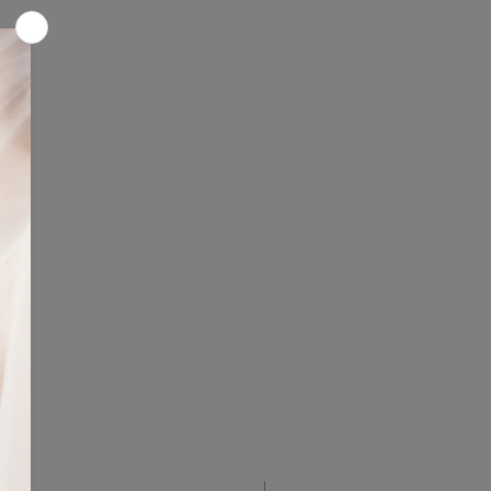
el envío, se puede solicitar
o siempre y cuando este se
días habiles.
icardibridal@gmail.com) dentro de
ras posteriores a la recepción del