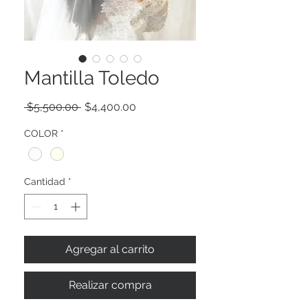
Mantilla Toledo
Precio
Precio
 $5,500.00 
$4,400.00
de
oferta
COLOR
*
Cantidad
*
Agregar al carrito
Realizar compra