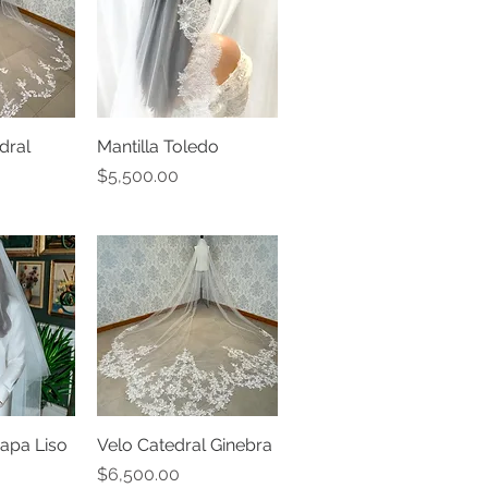
dral
pida
Mantilla Toledo
Vista rápida
Precio
$5,500.00
apa Liso
pida
Velo Catedral Ginebra
Vista rápida
Precio
$6,500.00