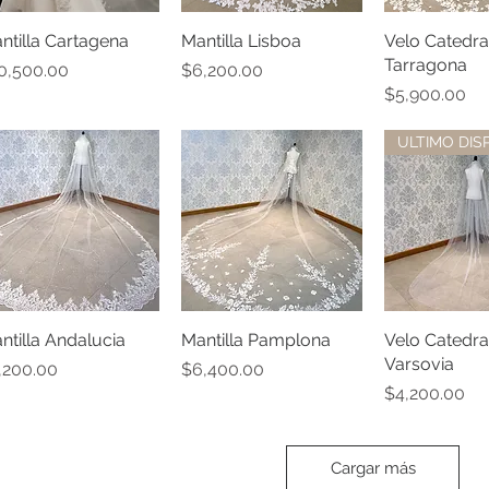
ntilla Cartagena
Vista rápida
Mantilla Lisboa
Vista rápida
Velo Catedra
Vista rá
Tarragona
ecio
Precio
0,500.00
$6,200.00
Precio
$5,900.00
ntilla Andalucia
Vista rápida
Mantilla Pamplona
Vista rápida
Velo Catedra
Vista rá
Varsovia
ecio
Precio
,200.00
$6,400.00
Precio
$4,200.00
Cargar más