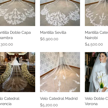
ntilla Doble Capa
Vista rápida
Mantilla Sevilla
Vista rápida
Mantilla Cate
Vista rá
hambra
Nairobi
Precio
$6,900.00
ecio
Precio
,300.00
$4,500.00
lo Catedral
Vista rápida
Velo Catedral Madrid
Vista rápida
Velo Doble C
Vista rá
orencia
Verona
Precio
$5,200.00