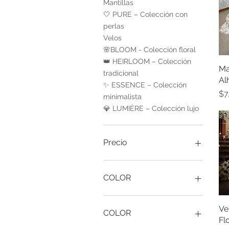
Mantillas
🤍 PURE – Colección con
perlas
Velos
🌸BLOOM - Colección floral
👑 HEIRLOOM – Colección
Ma
tradicional
Al
✨ ESSENCE – Colección
Pr
$7
minimalista
💎 LUMIÈRE – Colección lujo
Precio
3360 MXN
10.500 MXN
COLOR
Ve
COLOR
Fl