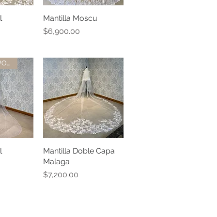
l
pida
Mantilla Moscu
Vista rápida
Precio
$6,900.00
ULTIMO DISPONIBLE
l
pida
Mantilla Doble Capa
Vista rápida
Malaga
Precio
$7,200.00