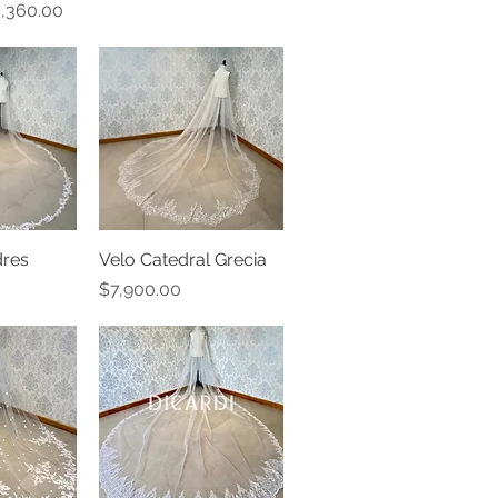
ecio de oferta
,360.00
dres
pida
Velo Catedral Grecia
Vista rápida
Precio
$7,900.00