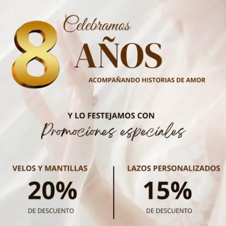
calidad, NO se mane
No Reviews Yet
En caso de presenta
Share your thoughts. Be the first to leave a review.
daño ocasionado por 
cambio del product
reporte via email (d
Leave a Review
las siguientes 24 ho
mismo.