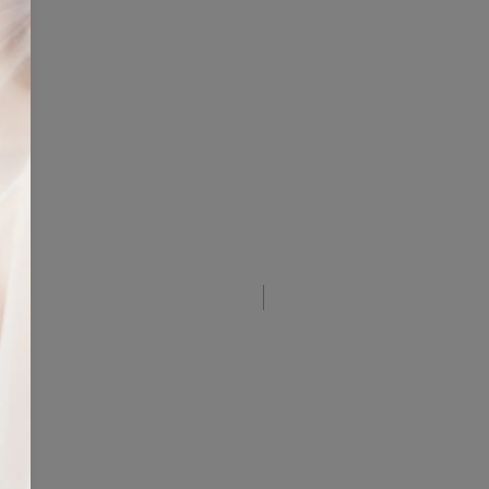
jan cambios ni devoluciones.
rse algún defecto de fabrica o
el envío, se puede solicitar
o siempre y cuando este se
icardibridal@gmail.com) dentro de
ras posteriores a la recepción del
Nuevo diseño