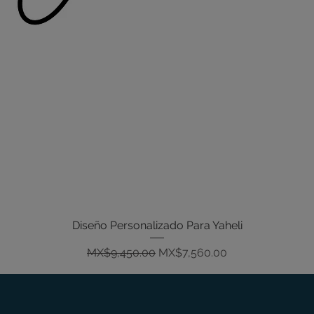
Diseño Personalizado Para Yaheli
Quick View
Regular Price
Sale Price
MX$9,450.00
MX$7,560.00